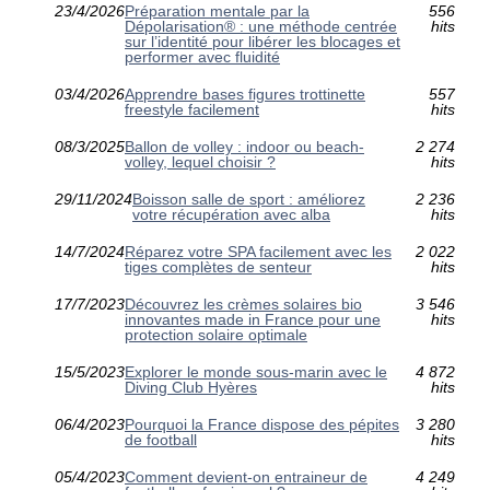
23/4/2026
Préparation mentale par la
556
Dépolarisation® : une méthode centrée
hits
sur l’identité pour libérer les blocages et
performer avec fluidité
03/4/2026
Apprendre bases figures trottinette
557
freestyle facilement
hits
08/3/2025
Ballon de volley : indoor ou beach-
2 274
volley, lequel choisir ?
hits
29/11/2024
Boisson salle de sport : améliorez
2 236
votre récupération avec alba
hits
14/7/2024
Réparez votre SPA facilement avec les
2 022
tiges complètes de senteur
hits
17/7/2023
Découvrez les crèmes solaires bio
3 546
innovantes made in France pour une
hits
protection solaire optimale
15/5/2023
Explorer le monde sous-marin avec le
4 872
Diving Club Hyères
hits
06/4/2023
Pourquoi la France dispose des pépites
3 280
de football
hits
05/4/2023
Comment devient-on entraineur de
4 249