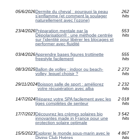
05/6/2026
Dermite du cheval : pourquoi la peau
262
s’enflamme (et comment la soulager
hits
naturellement avec l’ozone)
23/4/2026
Préparation mentale par la
553
Dépolarisation® : une méthode centrée
hits
sur l’identité pour libérer les blocages et
performer avec fluidité
03/4/2026
Apprendre bases figures trottinette
555
freestyle facilement
hits
08/3/2025
Ballon de volley : indoor ou beach-
2 272
volley, lequel choisir ?
hits
29/11/2024
Boisson salle de sport : améliorez
2 232
votre récupération avec alba
hits
14/7/2024
Réparez votre SPA facilement avec les
2 018
tiges complètes de senteur
hits
17/7/2023
Découvrez les crèmes solaires bio
3 542
innovantes made in France pour une
hits
protection solaire optimale
15/5/2023
Explorer le monde sous-marin avec le
4 867
Diving Club Hyères
hits