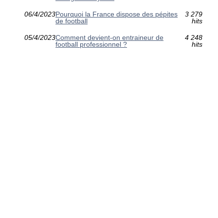
06/4/2023
Pourquoi la France dispose des pépites
3 279
de football
hits
05/4/2023
Comment devient-on entraineur de
4 248
football professionnel ?
hits