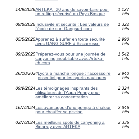
14/9/2025
ARTEKA : 20 ans de savoir-faire pour
1 127
un rafting sécurisé au Pays Basque
hits
09/8/2025
Inclusivité et sécurité : Les valeurs de
1 322
l'école de surf Gangsurf.com
hits
05/5/2025
Apprenez à surfer en toute sécurité
2 990
avec GANG SURF à Biscarrosse
hits
09/2/2025
Préparez-vous pour une journée de
1 542
canyoning inoubliable avec Arteka-
hits
eh.com
26/10/2024
Lycra à manche longue : l'accessoire
2 940
essentiel pour les sports nautiques
hits
09/9/2024
Les témoignages inspirants des
2 324
utilisateurs de l'Aqua Poney pour
hits
améliorer sa concentration
15/7/2024
Les avantages d'une pompe à chaleur
2 846
pour chauffer sa piscine
hits
02/7/2024
Les meilleurs spots de canyoning à
2 336
Bidarray avec ARTEKA
hits