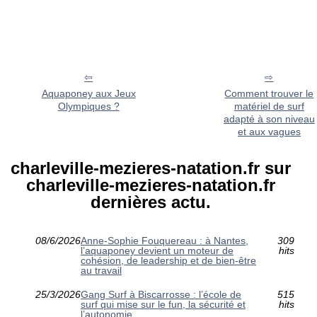
Aquaponey aux Jeux
Comment trouver le
Olympiques ?
matériel de surf
adapté à son niveau
et aux vagues
charleville-mezieres-natation.fr sur
charleville-mezieres-natation.fr
dernières actu.
08/6/2026
Anne-Sophie Fouquereau : à Nantes,
309
l’aquaponey devient un moteur de
hits
cohésion, de leadership et de bien-être
au travail
25/3/2026
Gang Surf à Biscarrosse : l’école de
515
surf qui mise sur le fun, la sécurité et
hits
l’autonomie