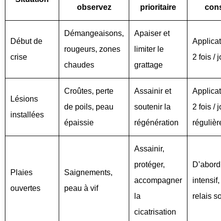
observez
prioritaire
cons
Démangeaisons,
Apaiser et
Début de
Applicat
rougeurs, zones
limiter le
crise
2 fois / 
chaudes
grattage
Croûtes, perte
Assainir et
Applicat
Lésions
de poils, peau
soutenir la
2 fois / j
installées
épaissie
régénération
régulièr
Assainir,
protéger,
D’abord
Plaies
Saignements,
accompagner
intensif,
ouvertes
peau à vif
la
relais s
cicatrisation