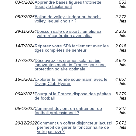
03/4/2026
Apprendre bases figures trottinette
553
freestyle facilement
hits
08/3/2025
Ballon de volley : indoor ou beach-
2 272
volley, lequel choisir ?
hits
29/11/2024
Boisson salle de sport : améliorez
2 232
votre récupération avec alba
hits
14/7/2024
Réparez votre SPA facilement avec les
2 018
tiges complètes de senteur
hits
17/7/2023
Découvrez les crèmes solaires bio
3 542
innovantes made in France pour une
hits
protection solaire optimale
15/5/2023
Explorer le monde sous-marin avec le
4 867
Diving Club Hyères
hits
06/4/2023
Pourquoi la France dispose des pépites
3 279
de football
hits
05/4/2023
Comment devient-on entraineur de
4 247
football professionnel ?
hits
20/12/2022
Comment un coffret disjoncteur jacuzzi
5 671
permet-il de gérer la fonctionnalité de
hits
votre jacuzzi ?