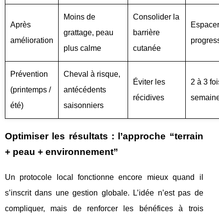
Moins de
Consolider la
Après
Espace
grattage, peau
barrière
amélioration
progres
plus calme
cutanée
Prévention
Cheval à risque,
Éviter les
2 à 3 foi
(printemps /
antécédents
récidives
semain
été)
saisonniers
Optimiser les résultats : l’approche “terrain
+ peau + environnement”
Un protocole local fonctionne encore mieux quand il
s’inscrit dans une gestion globale. L’idée n’est pas de
compliquer, mais de renforcer les bénéfices à trois