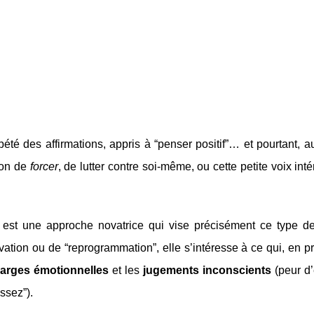
épété des affirmations, appris à “penser positif”… et pourtant,
tion de
forcer
, de lutter contre soi-même, ou cette petite voix inté
est une approche novatrice qui vise précisément ce type d
vation ou de “reprogrammation”, elle s’intéresse à ce qui, en p
arges émotionnelles
et les
jugements inconscients
(peur d’
assez”).