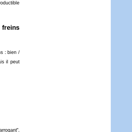
roductible
freins
 : bien /
s il peut
arrogant”.