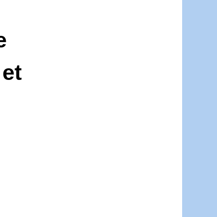
e
 et