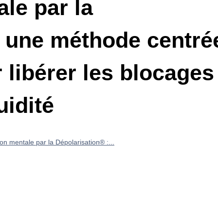
le par la
: une méthode centré
r libérer les blocages
uidité
on mentale par la Dépolarisation® :...