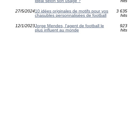
idéal selon son usage ?
hits
27/5/2024
10 idées originales de motifs pour vos
3 635
chasubles personnalisées de football
hits
12/1/2023
Jorge Mendes, l'agent de football le
923
plus influent au monde
hits